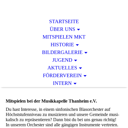
STARTSEITE
ÜBER UNS
MITSPIELEN MKT
HISTORIE
BILDERGALERIE
JUGEND
AKTUELLES
FÖRDERVEREIN
INTERN
Mitspielen bei der Musikkapelle Thanheim e.V.
Du hast Interesse, in einem sin­fo­ni­schen Blas­or­ches­ter auf
Höchst­stu­fen­ni­veau zu mu­si­zie­ren und unsere Gemeinde mu­si­
ka­lisch zu re­prä­sen­tie­ren? Dann bist du bei uns ge­nau rich­tig!
In unserem Or­ches­ter sind al­le gän­gi­gen Instrumente vertreten.