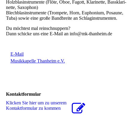
Holz­blas­in­stru­men­te (Flö­te, Oboe, Fa­gott, Kla­ri­net­te, Bass­kla­ri­
net­te, Sa­xo­phon)
Blech­blas­in­stru­men­te (Trom­pe­te, Horn, Eu­pho­nium, Po­sau­ne,
Tu­ba) so­wie eine große Bandbreite an Schlag­in­stru­men­ten.
Du möchtest mal rein­schnup­pern?
Dann schicke uns eine E-Mail an info@mk-thanheim.de
E-Mail
Musikkapelle Thanheim e.V.
Kontaktformular
Klicken Sie hier um zu unserem
Kon­takt­for­mu­lar zu kommen